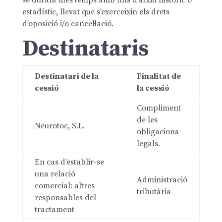
se durant més temps amb fins d’arxiu històric o
estadístic, llevat que s’exerceixin els drets
d’oposició i/o cancel·lació.
Destinataris
Destinatari de la
Finalitat de
cessió
la cessió
Compliment
de les
Neurotoc, S.L.
obligacions
legals.
En cas d’establir-se
una relació
Administració
comercial: altres
tributària
responsables del
tractament