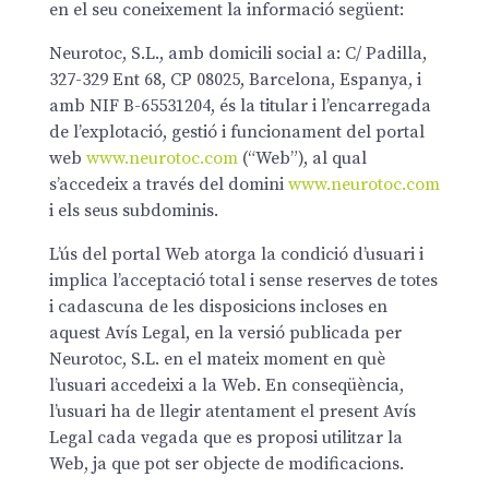
en el seu coneixement la informació següent:
Neurotoc, S.L., amb domicili social a: C/ Padilla,
327-329 Ent 68, CP 08025, Barcelona, Espanya, i
amb NIF B-65531204, és la titular i l’encarregada
de l’explotació, gestió i funcionament del portal
web
www.neurotoc.com
(“Web”), al qual
s’accedeix a través del domini
www.neurotoc.com
i els seus subdominis.
L’ús del portal Web atorga la condició d’usuari i
implica l’acceptació total i sense reserves de totes
i cadascuna de les disposicions incloses en
aquest Avís Legal, en la versió publicada per
Neurotoc, S.L. en el mateix moment en què
l’usuari accedeixi a la Web. En conseqüència,
l’usuari ha de llegir atentament el present Avís
Legal cada vegada que es proposi utilitzar la
Web, ja que pot ser objecte de modificacions.