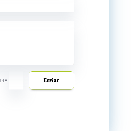
Enviar
=
14