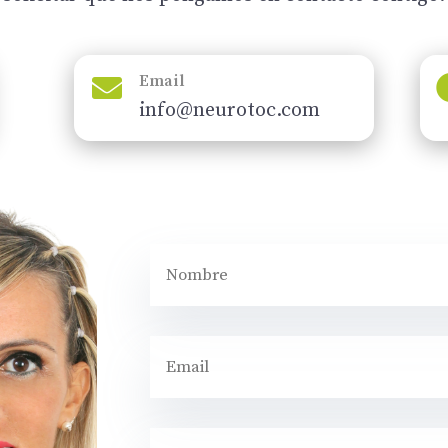
Email

info@neurotoc.com